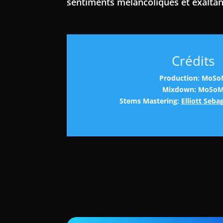
sentiments mélancoliques et exaltan
Crédits
Production: MoS
Mixdown: MoSo
Stems Mastering:
Elliott Seba