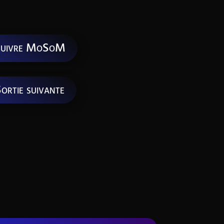
uivre MoSoM
ortie suivante