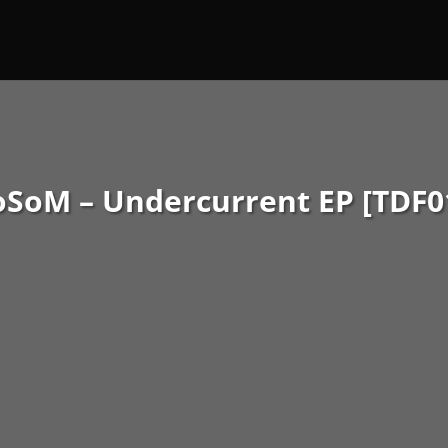
SoM – Undercurrent EP [TDF0