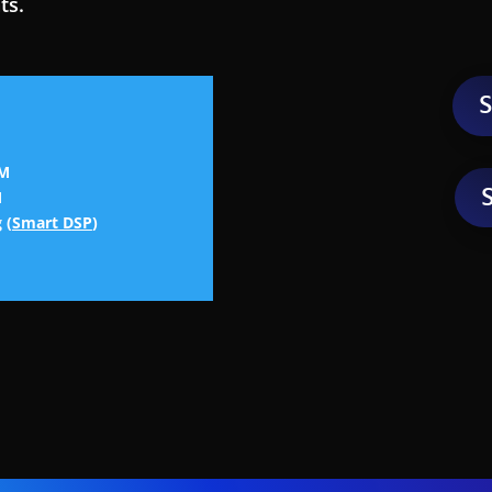
ts.
S
oM
S
M
g
(
Smart DSP
)