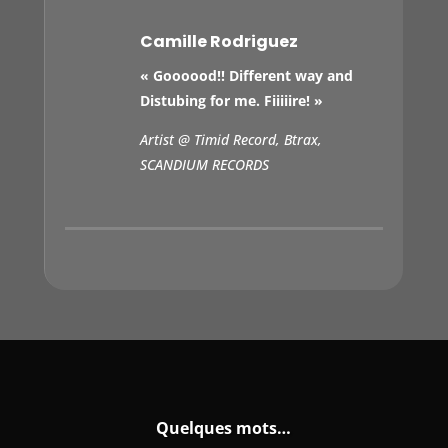
Camille Rodriguez
« Goooood!! Different way and
Distubing for me. Fiiiiire! »
Artist @
Timid Record, Btrax,
SCANDIUM RECORDS
Quelques mots…